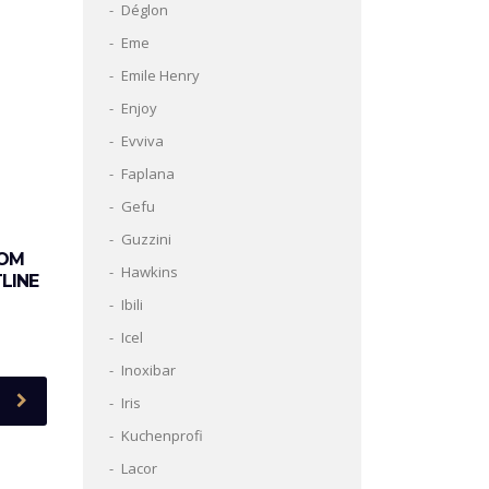
Déglon
Eme
Emile Henry
Enjoy
Evviva
Faplana
Gefu
Guzzini
COM
Hawkins
LINE
Ibili
Icel
Inoxibar
Iris
Kuchenprofi
Lacor