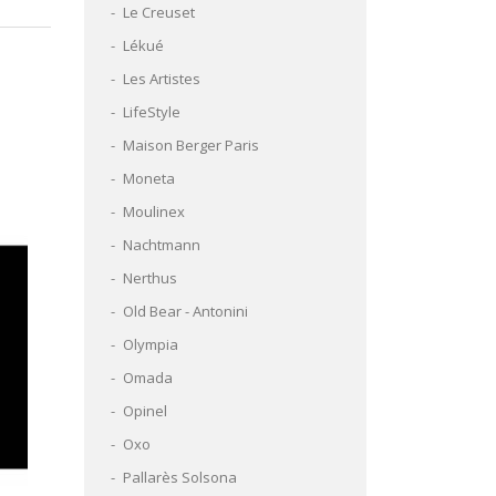
Le Creuset
Lékué
Les Artistes
LifeStyle
Maison Berger Paris
Moneta
Moulinex
Nachtmann
Nerthus
Old Bear - Antonini
Olympia
Omada
Opinel
Oxo
Pallarès Solsona