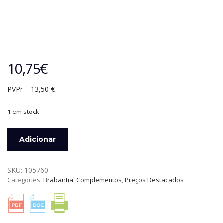
10,75
€
PVPr – 13,50 €
1 em stock
Quantidade
Adicionar
de
SACO
DE
SKU:
105760
MOLAS
Categories:
Brabantia
,
Complementos
,
Preços Destacados
PRETO
BRABANTIA