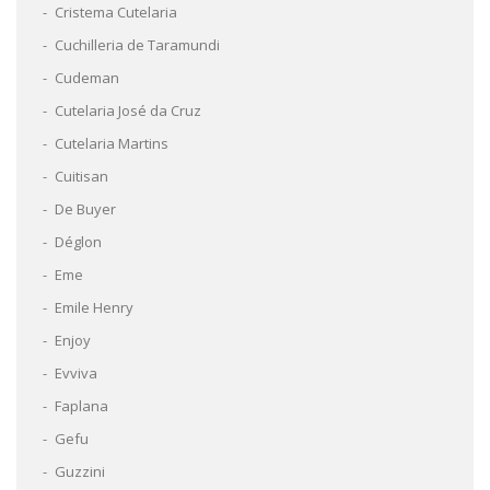
Cristema Cutelaria
Cuchilleria de Taramundi
Cudeman
Cutelaria José da Cruz
Cutelaria Martins
Cuitisan
De Buyer
Déglon
Eme
Emile Henry
Enjoy
Evviva
Faplana
Gefu
Guzzini