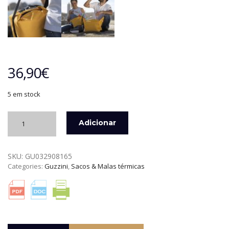
36,90
€
5 em stock
Quantidade
Adicionar
de
SACO
TÉRMICO
SKU:
GU032908165
L
Categories:
Guzzini
,
Sacos & Malas térmicas
14,5
LITROS
OCRE
FASHION
&
GO
GUZZINI