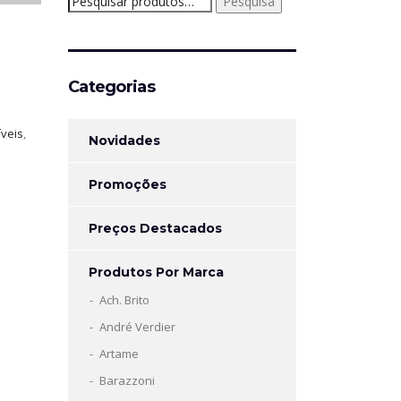
Pesquisa
por:
Categorias
íveis
,
Novidades
Promoções
Preços Destacados
Produtos Por Marca
Ach. Brito
André Verdier
Artame
Barazzoni