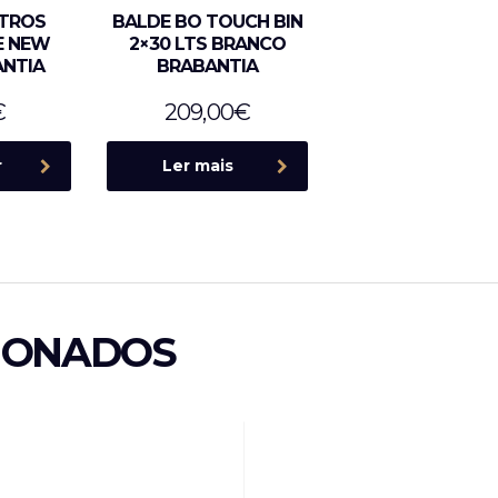
ITROS
BALDE BO TOUCH BIN
E NEW
2×30 LTS BRANCO
ANTIA
BRABANTIA
€
209,00
€
r
Ler mais
IONADOS