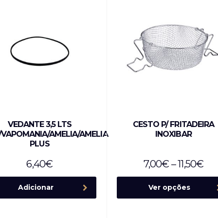
VEDANTE 3,5 LTS
CESTO P/ FRITADEIRA
VAPOMANIA/AMELIA/AMELIA
INOXIBAR
PLUS
6,40
€
7,00
€
–
11,50
€
Adicionar
Ver opções