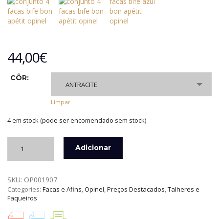
44,00
€
CÔR:
ANTRACITE
Limpar
4 em stock (pode ser encomendado sem stock)
Quantidade
Adicionar
de
SET
4
SKU:
OP001907
FACAS
Categories:
Facas e Afins
,
Opinel
,
Preços Destacados
,
Talheres e
DE
Faqueiros
BIFE
BON