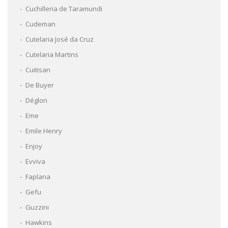
Cuchilleria de Taramundi
Cudeman
Cutelaria José da Cruz
Cutelaria Martins
Cuitisan
De Buyer
Déglon
Eme
Emile Henry
Enjoy
Evviva
Faplana
Gefu
Guzzini
Hawkins