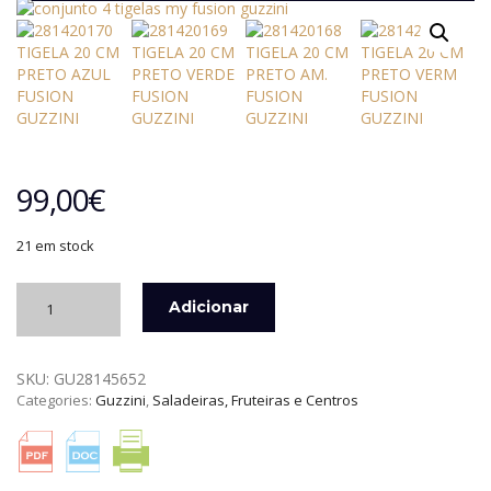
99,00
€
21 em stock
Quantidade
Adicionar
de
SET
MY
SKU:
GU28145652
FUSION
Categories:
Guzzini
,
Saladeiras, Fruteiras e Centros
-
4
TIGELAS
DE
20