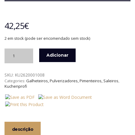
42,25
€
2 em stock (pode ser encomendado sem stock)
Quantidade
Adicionar
de
SUPORTE
ROTATIVO
SKU:
KU2620001008
PARA
Categories:
Galheteiros, Pulverizadores, Pimenteiros, Saleiros
,
8
Kuchenprofi
ESPECIARIAS
PRETO
KUCHENPROFI
descrição