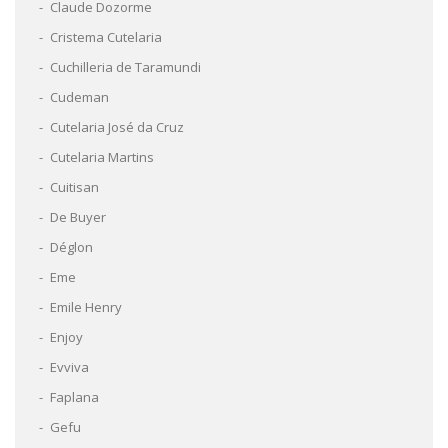
Claude Dozorme
Cristema Cutelaria
Cuchilleria de Taramundi
Cudeman
Cutelaria José da Cruz
Cutelaria Martins
Cuitisan
De Buyer
Déglon
Eme
Emile Henry
Enjoy
Evviva
Faplana
Gefu