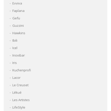
Evviva
Faplana
Gefu
Guzzini
Hawkins
Ibili
Icel
Inoxibar
Iris
Kuchenprofi
Lacor
Le Creuset
Lékué
Les Artistes
LifeStyle