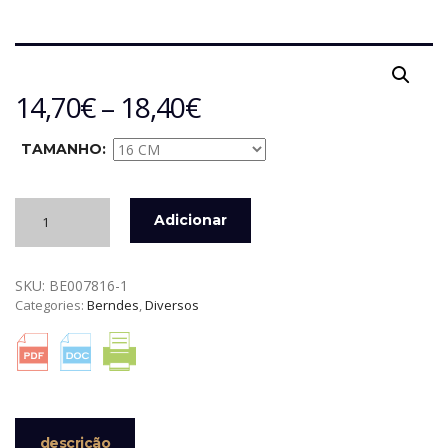
14,70
€
–
18,40
€
TAMANHO:
Quantidade
Adicionar
de
TAMPA
DE
SKU:
BE007816-1
VIDRO
Categories:
Berndes
,
Diversos
COM
ARO
SILICONE
E
RESPIRO
BALANCE
BERNDES
descrição