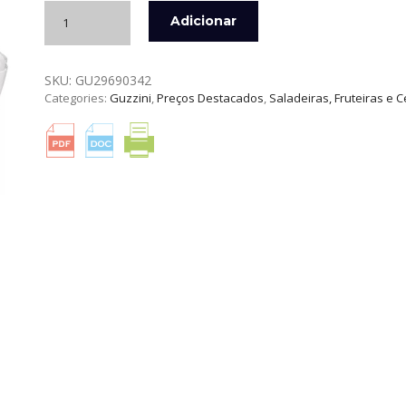
Quantidade
Adicionar
de
TIGELA
DOLCEVITA
SKU:
GU29690342
L
Categories:
Guzzini
,
Preços Destacados
,
Saladeiras, Fruteiras e 
30
CM
PÉROLA
GUZZINI