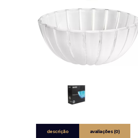
descrição
avaliações (0)