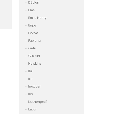
Déglon
Eme
Emile Henry
Enjoy
Evviva
Faplana
Gefu
Guzzini
Hawkins
Ibili
Icel
Inoxibar
Iris
Kuchenprofi
Lacor