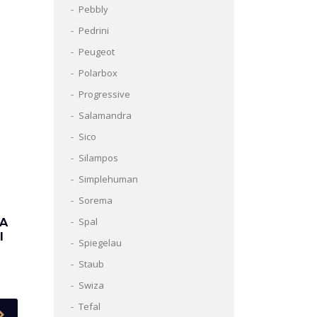
Pebbly
Pedrini
Peugeot
Polarbox
Progressive
Salamandra
Sico
Silampos
Simplehuman
Sorema
Spal
ZA
I
Spiegelau
Staub
Swiza
Tefal