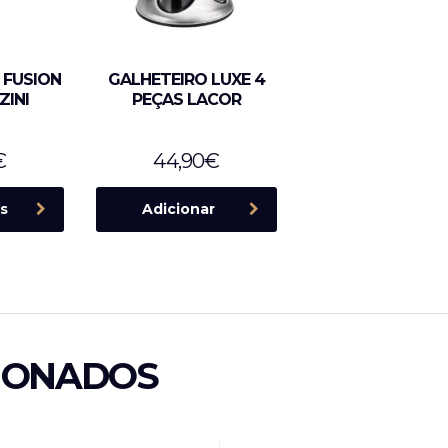
 FUSION
GALHETEIRO LUXE 4
ZINI
PEÇAS LACOR
€
44,90
€
s
Adicionar
IONADOS