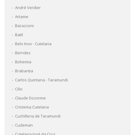
André Verdier
Artame
Barazzoni
Batil
Belo Inox - Cutelaria
Berndes
Bohemia
Brabantia
Carlos Quintana - Taramundi
Cilio
Claude Dozorme
Cristema Cutelaria
Cuchilleria de Taramundi
Cudeman
Cutelaria José da Cruz