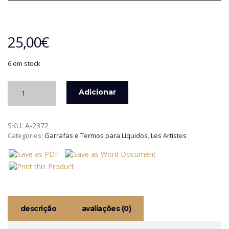
25,00
€
6 em stock
Quantidade
Adicionar
de
TRAVEL
MUG
SKU:
A-2372
350
Categories:
Garrafas e Termos para Líquidos
,
Les Artistes
ML
SPLIT
PINK
LES
ARTISTES
descrição
avaliações (0)