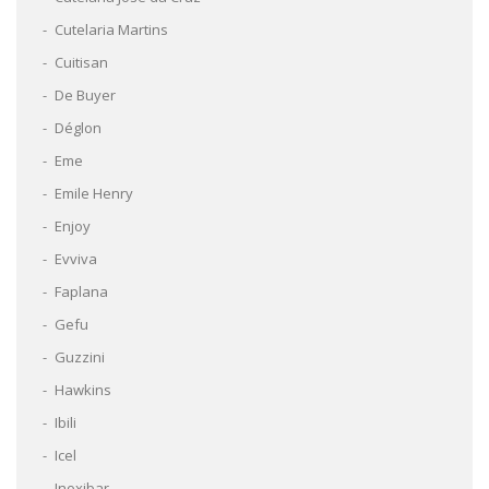
Cutelaria Martins
Cuitisan
De Buyer
Déglon
Eme
Emile Henry
Enjoy
Evviva
Faplana
Gefu
Guzzini
Hawkins
Ibili
Icel
Inoxibar