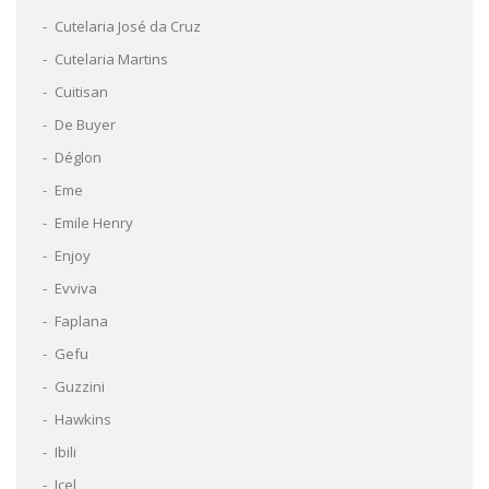
Cutelaria José da Cruz
Cutelaria Martins
Cuitisan
De Buyer
Déglon
Eme
Emile Henry
Enjoy
Evviva
Faplana
Gefu
Guzzini
Hawkins
Ibili
Icel