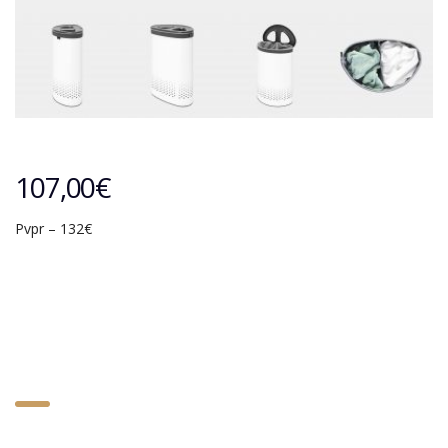
107,00
€
Pvpr – 132€