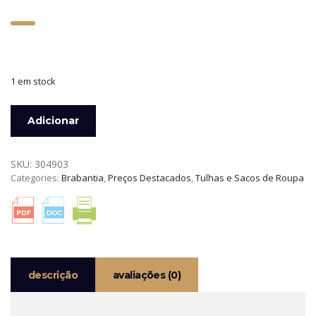
1 em stock
Quantidade
Adicionar
de
TULHA
SELECTOR
SKU:
304903
55
Categories:
Brabantia
,
Preços Destacados
,
Tulhas e Sacos de Roupa
LTS
BRANCA-
TAMPA
CINZA
ESCURA
BRABANTIA
descrição
avaliações (0)