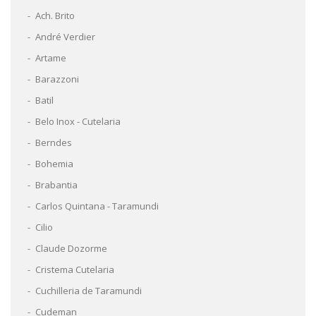
Ach. Brito
André Verdier
Artame
Barazzoni
Batil
Belo Inox - Cutelaria
Berndes
Bohemia
Brabantia
Carlos Quintana - Taramundi
Cilio
Claude Dozorme
Cristema Cutelaria
Cuchilleria de Taramundi
Cudeman