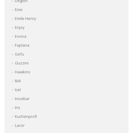
Déglon
Eme
Emile Henry
Enjoy
Evviva
Faplana
Gefu
Guzzini
Hawkins
Ibili
Icel
Inoxibar
Iris
Kuchenprofi
Lacor