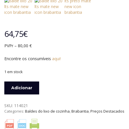
64,75
€
PVPr – 80,00 €
Encontre os consumíveis
aqui!
1 em stock
Quantidade
Adicionar
de
BALDE
20
SKU:
114021
LITROS
Categories:
Baldes do lixo de cozinha
,
Brabantia
,
Preços Destacados
MATE
NEW
ICON