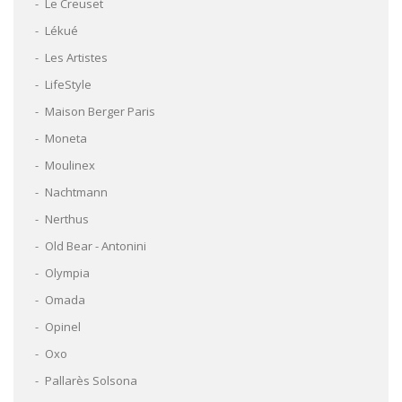
Le Creuset
Lékué
Les Artistes
LifeStyle
Maison Berger Paris
Moneta
Moulinex
Nachtmann
Nerthus
Old Bear - Antonini
Olympia
Omada
Opinel
Oxo
Pallarès Solsona