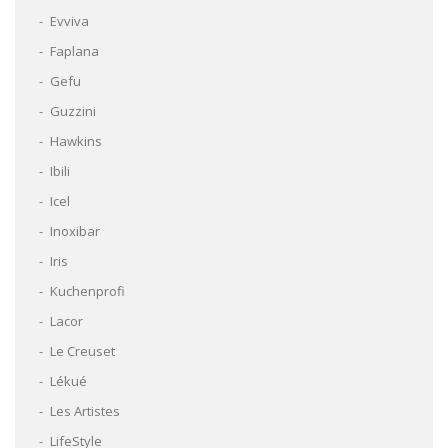
Evviva
Faplana
Gefu
Guzzini
Hawkins
Ibili
Icel
Inoxibar
Iris
Kuchenprofi
Lacor
Le Creuset
Lékué
Les Artistes
LifeStyle