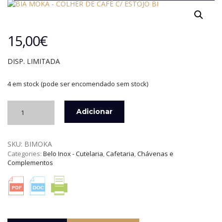
15,00
€
DISP. LIMITADA
4 em stock (pode ser encomendado sem stock)
Quantidade
Adicionar
de
BIA
MOKA
SKU:
BIMOKA
-
Categories:
Belo Inox - Cutelaria
,
Cafetaria
,
Chávenas e
COLHER
Complementos
DE
CAFÉ
C/
ESTOJO
BELO
INOX