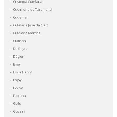
Cristema Cutelaria
Cuchilleria de Taramundi
Cudeman
Cutelaria José da Cruz
Cutelaria Martins
Cuitisan
De Buyer
Déglon
Eme
Emile Henry
Enjoy
Evviva
Faplana
Gefu
Guzzini