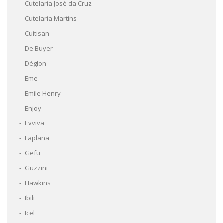
Cutelaria José da Cruz
Cutelaria Martins
Cuitisan
De Buyer
Déglon
Eme
Emile Henry
Enjoy
Evviva
Faplana
Gefu
Guzzini
Hawkins
Ibili
Icel