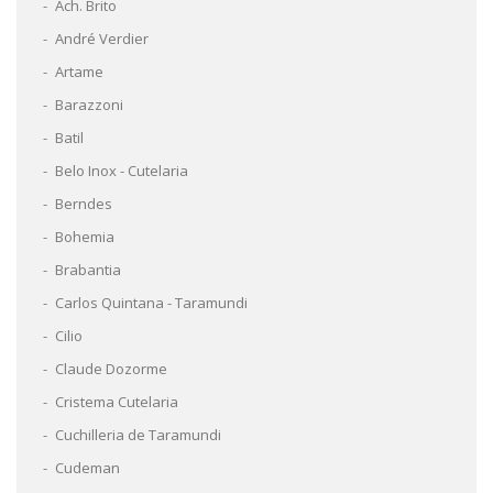
Ach. Brito
André Verdier
Artame
Barazzoni
Batil
Belo Inox - Cutelaria
Berndes
Bohemia
Brabantia
Carlos Quintana - Taramundi
Cilio
Claude Dozorme
Cristema Cutelaria
Cuchilleria de Taramundi
Cudeman