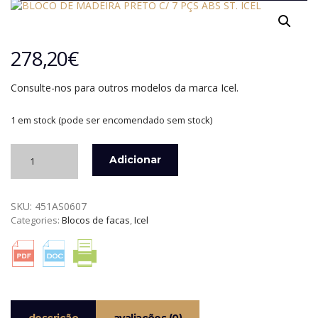
278,20
€
Consulte-nos para outros modelos da marca Icel.
1 em stock (pode ser encomendado sem stock)
Quantidade
Adicionar
de
BLOCO
PRETO
SKU:
451AS0607
COM
Categories:
Blocos de facas
,
Icel
7
PEÇAS
ABSOLUT
STEEL
ICEL