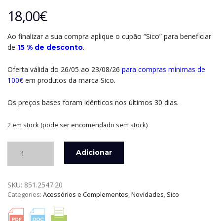
18,00
€
Ao finalizar a sua compra aplique o cupão “Sico” para beneficiar
de
.
15 % de desconto
Oferta válida do 26/05 ao 23/08/26
para compras mínimas de
100€
em produtos da marca Sico.
Os preços bases foram idênticos nos últimos 30 dias.
2 em stock (pode ser encomendado sem stock)
Quantidade
Adicionar
de
BOLSA
EM
SKU:
851.2547.20
PELE
Categories:
Acessórios e Complementos
,
Novidades
,
Sico
PARA
FACA
CHEFE