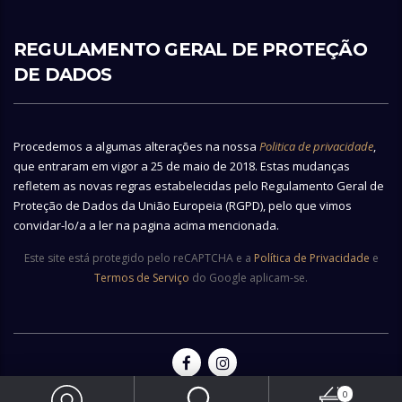
REGULAMENTO GERAL DE PROTEÇÃO
DE DADOS
Procedemos a algumas alterações na nossa
Politica de privacidade
,
que entraram em vigor a 25 de maio de 2018. Estas mudanças
refletem as novas regras estabelecidas pelo Regulamento Geral de
Proteção de Dados da União Europeia (RGPD), pelo que vimos
convidar-lo/a a ler na pagina acima mencionada.
Este site está protegido pelo reCAPTCHA e a
Política de Privacidade
e
Termos de Serviço
do Google aplicam-se.
0
© 2026 Copyright Vianainox - All rights reserved | Made by
Ecobite