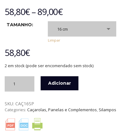
58,80
€
–
89,00
€
TAMANHO:
16 cm
Limpar
58,80
€
2 em stock (pode ser encomendado sem stock)
Quantidade
Adicionar
de
CAÇAROLA
COM
SKU:
CAÇ16SP
ASAS
Categories:
Caçarolas, Panelas e Complementos
,
Silampos
SUPREME
PROF
SILAMPOS