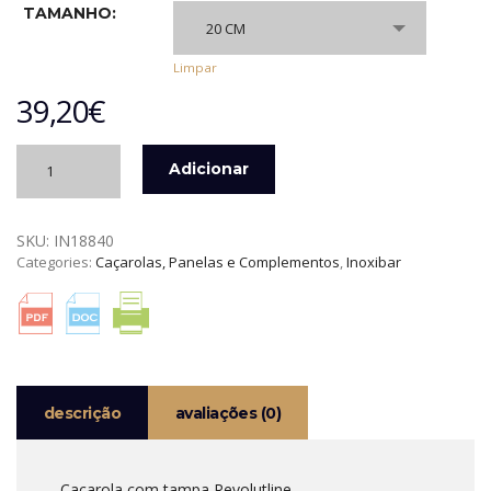
TAMANHO:
20 CM
Limpar
39,20
€
Quantidade
Adicionar
de
CAÇAROLA
COM
SKU:
IN18840
TAMPA
Categories:
Caçarolas, Panelas e Complementos
,
Inoxibar
REVOLUTLINE
INOXIBAR
descrição
avaliações (0)
Caçarola com tampa Revolutline