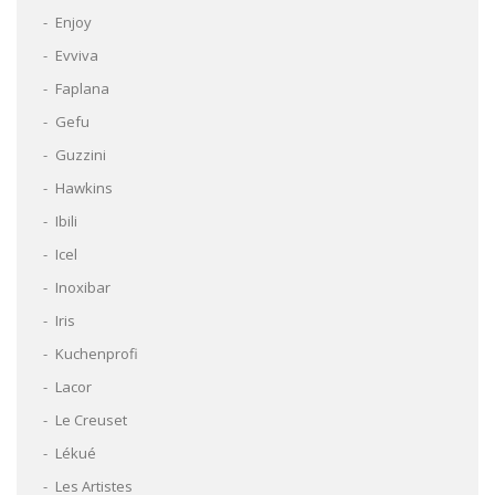
Enjoy
Evviva
Faplana
Gefu
Guzzini
Hawkins
Ibili
Icel
Inoxibar
Iris
Kuchenprofi
Lacor
Le Creuset
Lékué
Les Artistes