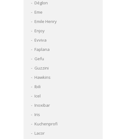
Déglon
Eme
Emile Henry
Enjoy
Evviva
Faplana
Gefu
Guzzini
Hawkins
Ibili
Icel
Inoxibar
Iris
Kuchenprofi
Lacor