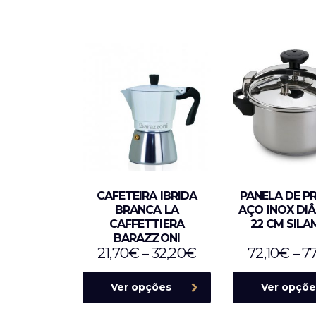
CAFETEIRA IBRIDA
PANELA DE P
BRANCA LA
AÇO INOX DI
CAFFETTIERA
22 CM SIL
BARAZZONI
21,70
€
–
32,20
€
72,10
€
–
77
Ver opções
Ver opçõe