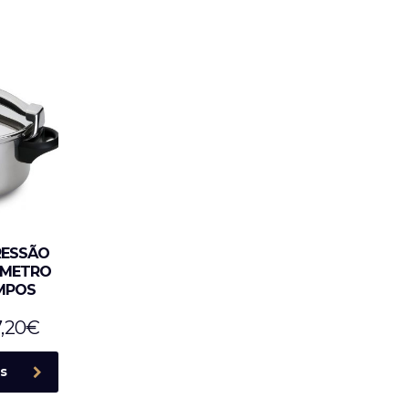
RESSÃO
ÂMETRO
AMPOS
,20
€
s