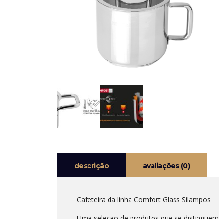
descrição
avaliações (0)
Cafeteira da linha Comfort Glass Silampos
Uma seleção de produtos que se distinguem p