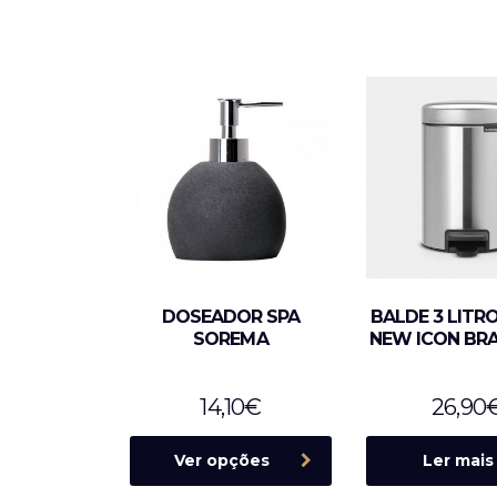
DOSEADOR SPA
BALDE 3 LITR
SOREMA
NEW ICON BR
14,10
€
26,90
Ver opções
Ler mais