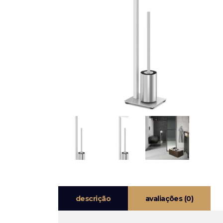
descrição
avaliações (0)