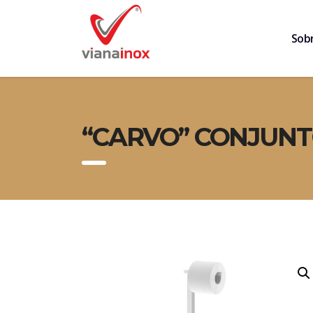
Sob
“CARVO” CONJUNT