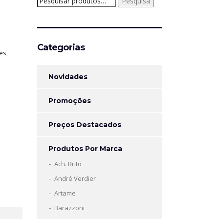
Pesquisa
por:
Categorias
tes
,
Novidades
Promoções
Preços Destacados
Produtos Por Marca
Ach. Brito
André Verdier
Artame
Barazzoni