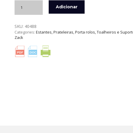
Quantidade
Adicionar
de
"CARVO"
CONJUNTO
SKU:
40488
PIAÇABA
Categories:
Estantes, Prateleiras, Porta rolos, Toalheiros e Supor
COM
Zack
PORTA
ROLO
ZACK