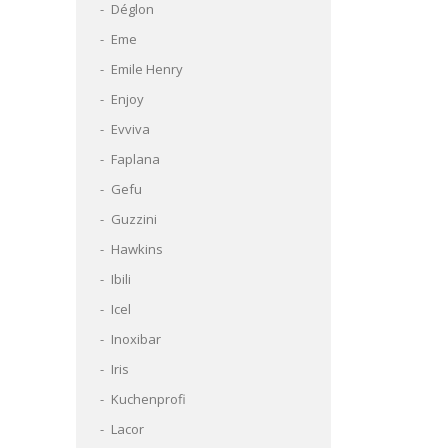
Déglon
Eme
Emile Henry
Enjoy
Evviva
Faplana
Gefu
Guzzini
Hawkins
Ibili
Icel
Inoxibar
Iris
Kuchenprofi
Lacor