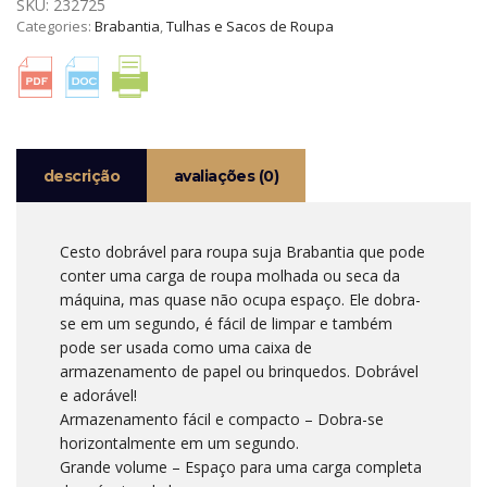
SKU:
232725
PEPPER
Categories:
Brabantia
,
Tulhas e Sacos de Roupa
BLACK
40
LTS
PARA
ROUPA
BRABANTIA
descrição
avaliações (0)
Cesto dobrável para roupa suja Brabantia que pode
conter uma carga de roupa molhada ou seca da
máquina, mas quase não ocupa espaço. Ele dobra-
se em um segundo, é fácil de limpar e também
pode ser usada como uma caixa de
armazenamento de papel ou brinquedos. Dobrável
e adorável!
Armazenamento fácil e compacto – Dobra-se
horizontalmente em um segundo.
Grande volume – Espaço para uma carga completa