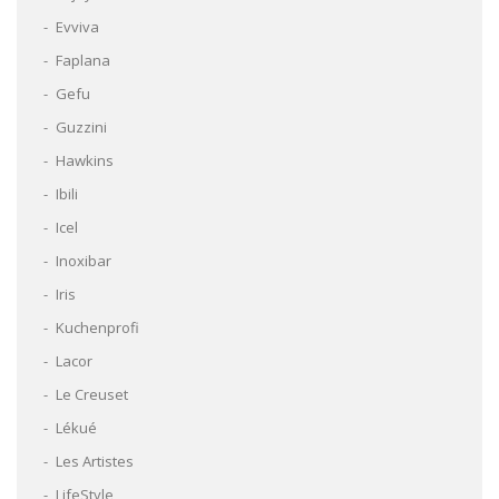
Evviva
Faplana
Gefu
Guzzini
Hawkins
Ibili
Icel
Inoxibar
Iris
Kuchenprofi
Lacor
Le Creuset
Lékué
Les Artistes
LifeStyle