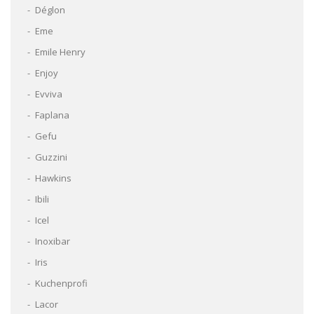
Déglon
Eme
Emile Henry
Enjoy
Evviva
Faplana
Gefu
Guzzini
Hawkins
Ibili
Icel
Inoxibar
Iris
Kuchenprofi
Lacor