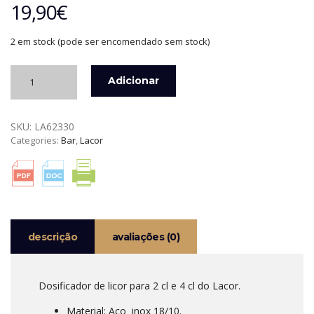
19,90
€
2 em stock (pode ser encomendado sem stock)
Quantidade
Adicionar
de
DOSIFICADOR
DE
SKU:
LA62330
LICOR
Categories:
Bar
,
Lacor
2
CL
E
4
CL
LACOR
descrição
avaliações (0)
Dosificador de licor para 2 cl e 4 cl do Lacor.
Material: Aço inox 18/10.