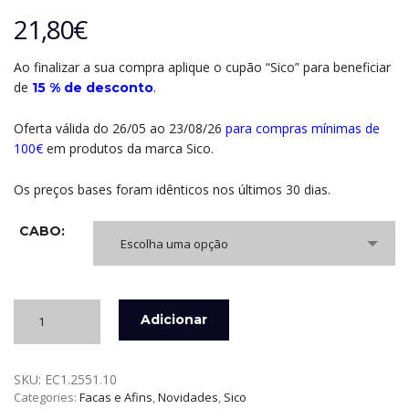
21,80
€
Ao finalizar a sua compra aplique o cupão “Sico” para beneficiar
de
.
15 % de desconto
Oferta válida do 26/05 ao 23/08/26
para compras mínimas de
100€
em produtos da marca Sico.
Os preços bases foram idênticos nos últimos 30 dias.
CABO:
Escolha uma opção
Quantidade
Adicionar
de
ELEVATING
CUT
SKU:
EC1.2551.10
-
Categories:
Facas e Afins
,
Novidades
,
Sico
FACA