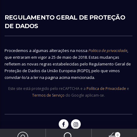
REGULAMENTO GERAL DE PROTEÇÃO
DE DADOS
Procedemos a algumas alterações na nossa
Politica de privacidade
,
que entraram em vigor a 25 de maio de 2018. Estas mudanças
refletem as novas regras estabelecidas pelo Regulamento Geral de
Proteção de Dados da União Europeia (RGPD), pelo que vimos
convidar-lo/a a ler na pagina acima mencionada.
Este site está protegido pelo reCAPTCHA e a
Política de Privacidade
e
Termos de Serviço
do Google aplicam-se.
0
© 2026 Copyright Vianainox - All rights reserved | Made by
Ecobite