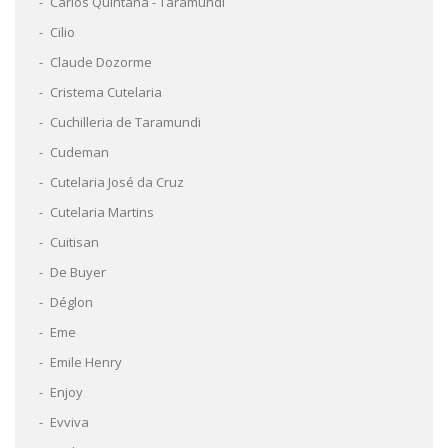
Carlos Quintana - Taramundi
Cilio
Claude Dozorme
Cristema Cutelaria
Cuchilleria de Taramundi
Cudeman
Cutelaria José da Cruz
Cutelaria Martins
Cuitisan
De Buyer
Déglon
Eme
Emile Henry
Enjoy
Evviva