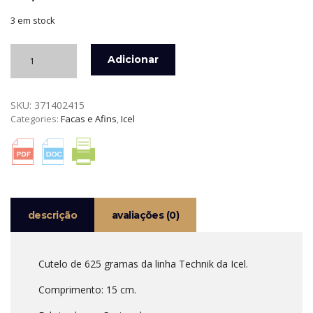
3 em stock
Quantidade
Adicionar
de
CUTELO
DE
SKU:
371402415
625
Categories:
Facas e Afins
,
Icel
GRAMAS
TECHNIK
ICEL
descrição
avaliações (0)
Cutelo de 625 gramas da linha Technik da Icel.
Comprimento: 15 cm.