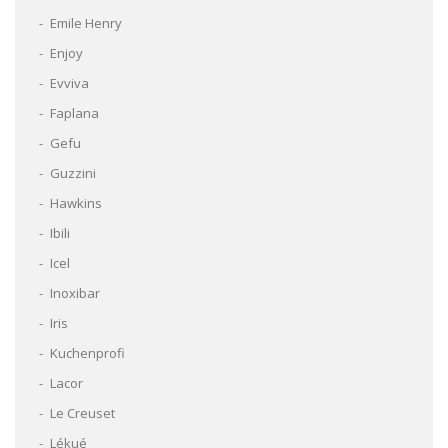
Emile Henry
Enjoy
Evviva
Faplana
Gefu
Guzzini
Hawkins
Ibili
Icel
Inoxibar
Iris
Kuchenprofi
Lacor
Le Creuset
Lékué