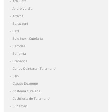
Ach. Brito
André Verdier
Artame
Barazzoni
Batil
Belo Inox - Cutelaria
Berndes
Bohemia
Brabantia
Carlos Quintana - Taramundi
Cilio
Claude Dozorme
Cristema Cutelaria
Cuchilleria de Taramundi
Cudeman