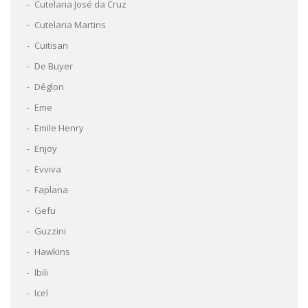
Cutelaria José da Cruz
Cutelaria Martins
Cuitisan
De Buyer
Déglon
Eme
Emile Henry
Enjoy
Evviva
Faplana
Gefu
Guzzini
Hawkins
Ibili
Icel