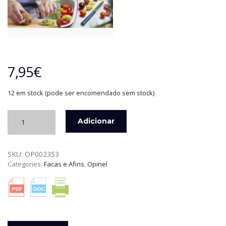
7,95
€
12 em stock (pode ser encomendado sem stock)
Quantidade
Adicionar
de
FACA
COM
SKU:
OP002353
SERRA
Categories:
Facas e Afins
,
Opinel
Nº
313
AZUL
ESSENTIEL
PLUS
OPINEL