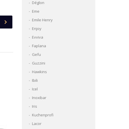
Déglon
Eme
Emile Henry
Enjoy
Evviva
Faplana
Gefu
Guzzini
Hawkins
Ibili
Icel
Inoxibar
Iris
Kuchenprofi
Lacor