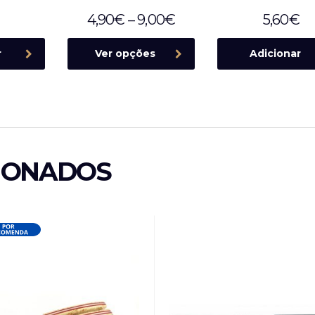
4,90
€
–
9,00
€
5,60
€
r
Ver opções
Adicionar
IONADOS