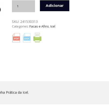
Quantidade
Adicionar
de
FACA
PARA
SKU:
241530313
LEGUMES
Categories:
Facas e Afins
,
Icel
COM
SERRA
13
CM
PRÁTICA
ICEL
a Prática da Icel.