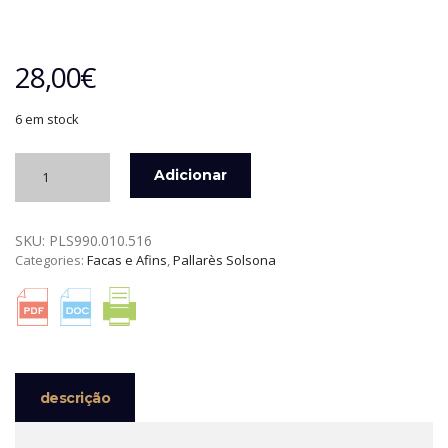
28,00
€
6 em stock
Quantidade
Adicionar
de
FACA
DE
SKU:
PLS990.010.516
COZINHA
Categories:
Facas e Afins
,
Pallarès Solsona
16
CM
INOX
CABO
REDONDO
PALLARÈS
SOLSONA
descrição