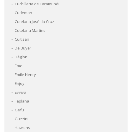
Cuchilleria de Taramundi
Cudeman
Cutelaria José da Cruz
Cutelaria Martins
Cuitisan
De Buyer
Déglon
Eme
Emile Henry
Enjoy
Evviva
Faplana
Gefu
Guzzini
Hawkins