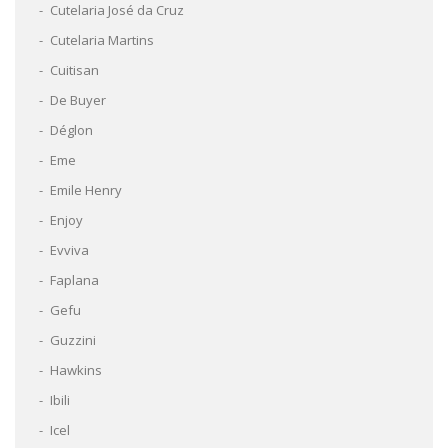
Cutelaria José da Cruz
Cutelaria Martins
Cuitisan
De Buyer
Déglon
Eme
Emile Henry
Enjoy
Evviva
Faplana
Gefu
Guzzini
Hawkins
Ibili
Icel