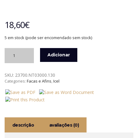
18,60
€
5 em stock (pode ser encomendado sem stock)
Quantidade
Adicionar
de
FACA
DE
SKU:
23700.NT03000.130
COZINHA
Categories:
Facas e Afins
,
Icel
13
CM.
NATURE
ICEL
descrição
avaliações (0)