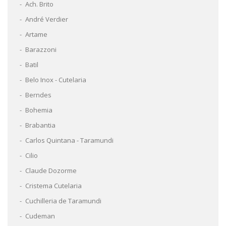
Ach. Brito
André Verdier
Artame
Barazzoni
Batil
Belo Inox - Cutelaria
Berndes
Bohemia
Brabantia
Carlos Quintana - Taramundi
Cilio
Claude Dozorme
Cristema Cutelaria
Cuchilleria de Taramundi
Cudeman