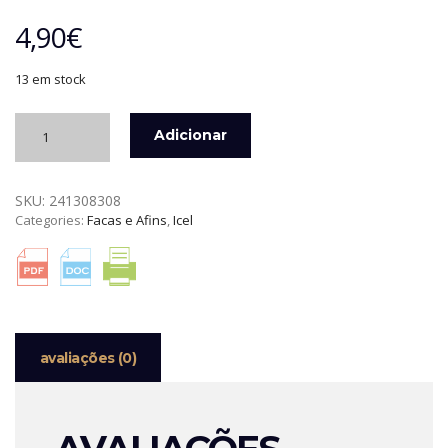
4,90
€
13 em stock
Quantidade
Adicionar
de
FACA
P/
SKU:
241308308
LEGUMES
Categories:
Facas e Afins
,
Icel
PRATICA
ICEL
avaliações (0)