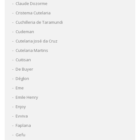
Claude Dozorme
Cristema Cutelaria
Cuchilleria de Taramundi
Cudeman
Cutelaria José da Cruz
Cutelaria Martins
Cuitisan
De Buyer
Déglon
Eme
Emile Henry
Enjoy
Evviva
Faplana
Gefu