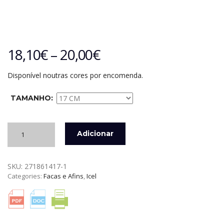
18,10
€
–
20,00
€
Disponível noutras cores por encomenda.
TAMANHO:
Quantidade
Adicionar
de
FACA
PARA
SKU:
271861417-1
TRINCHAR
Categories:
Facas e Afins
,
Icel
-
LINHA
TECHNIK
ICEL