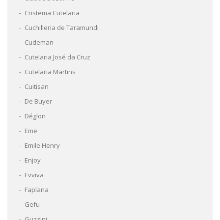
Cristema Cutelaria
Cuchilleria de Taramundi
Cudeman
Cutelaria José da Cruz
Cutelaria Martins
Cuitisan
De Buyer
Déglon
Eme
Emile Henry
Enjoy
Evviva
Faplana
Gefu
Guzzini