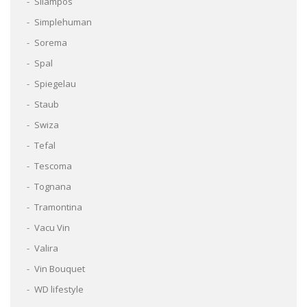
Silampos
Simplehuman
Sorema
Spal
Spiegelau
Staub
Swiza
Tefal
Tescoma
Tognana
Tramontina
Vacu Vin
Valira
Vin Bouquet
WD lifestyle