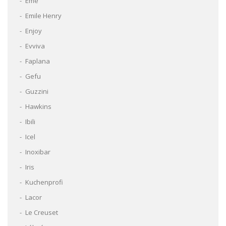
Eme
Emile Henry
Enjoy
Evviva
Faplana
Gefu
Guzzini
Hawkins
Ibili
Icel
Inoxibar
Iris
Kuchenprofi
Lacor
Le Creuset