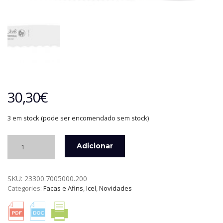
30,30
€
3 em stock (pode ser encomendado sem stock)
Quantidade
Adicionar
de
FACA
PARA
SKU:
23300.7005000.200
PÃO
Categories:
Facas e Afins
,
Icel
,
Novidades
200
MM
ZANGER
ICEL