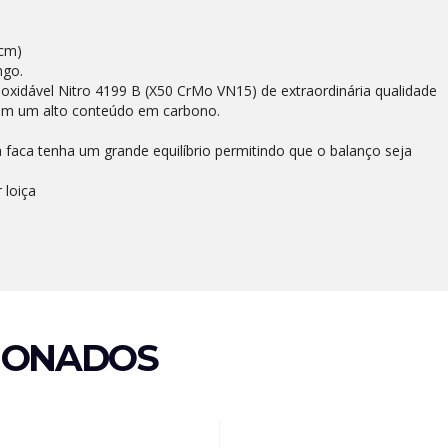
 cm)
ngo.
oxidável Nitro 4199 B (X50 CrMo VN15) de extraordinária qualidade
om um alto conteúdo em carbono.
a faca tenha um grande equilíbrio permitindo que o balanço seja
 loiça
IONADOS