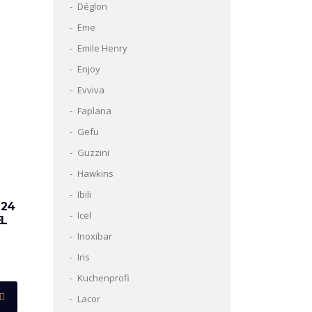
Déglon
Eme
Emile Henry
Enjoy
Evviva
Faplana
Gefu
Guzzini
Hawkins
Ibili
 24
Icel
EL
Inoxibar
Iris
Kuchenprofi
Lacor