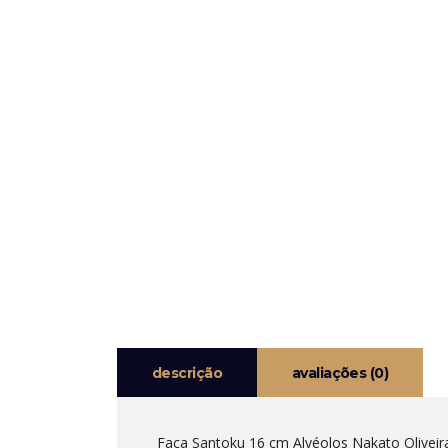
descrição
avaliações (0)
Faca Santoku 16 cm Alvéolos Nakato Oliveir