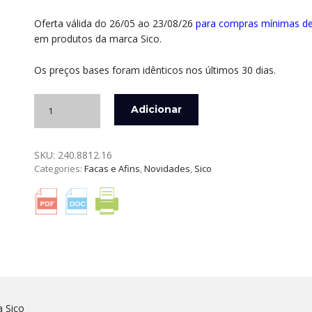
Oferta válida do 26/05 ao 23/08/26
para compras mínimas d
em produtos da marca Sico.
Os preços bases foram idênticos nos últimos 30 dias.
Quantidade
Adicionar
de
FACA
SANTOKU
SKU:
240.8812.16
16
Categories:
Facas e Afins
,
Novidades
,
Sico
CM
ALVÉOLOS
NAKATO
OLIVEIRA
SICO
a Sico