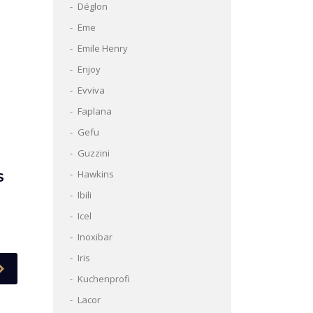
Déglon
Eme
Emile Henry
Enjoy
Evviva
Faplana
Gefu
Guzzini
Hawkins
S
Ibili
Icel
Inoxibar
Iris
Kuchenprofi
Lacor