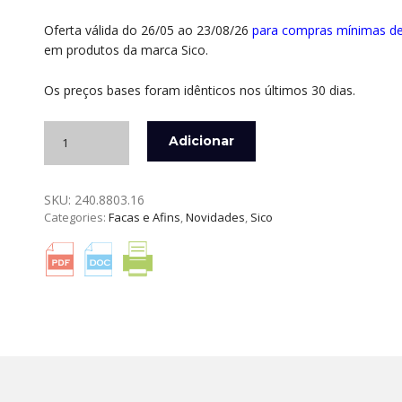
Oferta válida do 26/05 ao 23/08/26
para compras mínimas d
em produtos da marca Sico.
Os preços bases foram idênticos nos últimos 30 dias.
Quantidade
Adicionar
de
FACA
USUBA
SKU:
240.8803.16
16
Categories:
Facas e Afins
,
Novidades
,
Sico
CM
NAKATO
OLIVEIRA
SICO