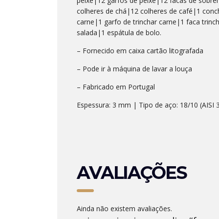
peixe|12 garfos de peixe|12 facas de sob
colheres de chá|12 colheres de café|1 concha
carne|1 garfo de trinchar carne|1 faca trinc
salada|1 espátula de bolo.
– Fornecido em caixa cartão litografada
– Pode ir à máquina de lavar a louça
– Fabricado em Portugal
Espessura: 3 mm | Tipo de aço: 18/10 (AISI 
AVALIAÇÕES
Ainda não existem avaliações.