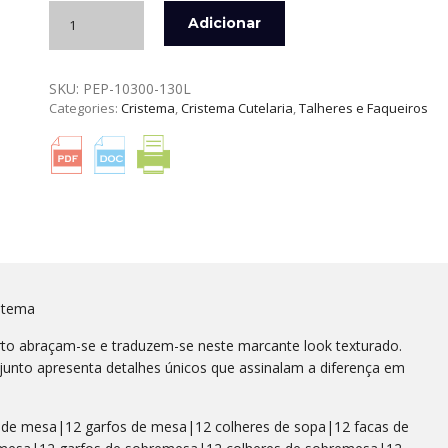
Quantidade
Adicionar
de
FAQUEIRO
DAKAR
SKU:
PEP-10300-130L
130
Categories:
Cristema
,
Cristema Cutelaria
,
Talheres e Faqueiros
PEÇAS
EM
AÇO
18/10
CRISTEMA
stema
rto abraçam-se e traduzem-se neste marcante look texturado.
junto apresenta detalhes únicos que assinalam a diferença em
 de mesa|12 garfos de mesa|12 colheres de sopa|12 facas de