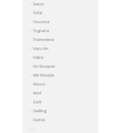
Swiza
Tefal
Tescoma
Tognana
Tramontina
Vacu Vin
Valira
Vin Bouquet
WD lifestyle
Wesco
Wmf
Zack
Zwilling
Outras
-