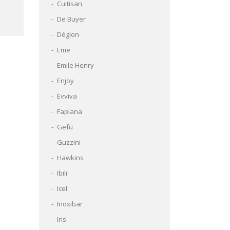
Cuitisan
De Buyer
Déglon
Eme
Emile Henry
Enjoy
Evviva
Faplana
Gefu
Guzzini
Hawkins
Ibili
Icel
Inoxibar
Iris