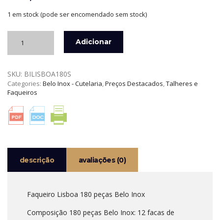
1 em stock (pode ser encomendado sem stock)
Quantidade
Adicionar
de
FAQUEIRO
LISBOA
SKU:
BILISBOA180S
180
Categories:
Belo Inox - Cutelaria
,
Preços Destacados
,
Talheres e
PEÇAS
Faqueiros
18/10
BELO
INOX
descrição
avaliações (0)
Faqueiro Lisboa 180 peças Belo Inox
Composição 180 peças Belo Inox: 12 facas de