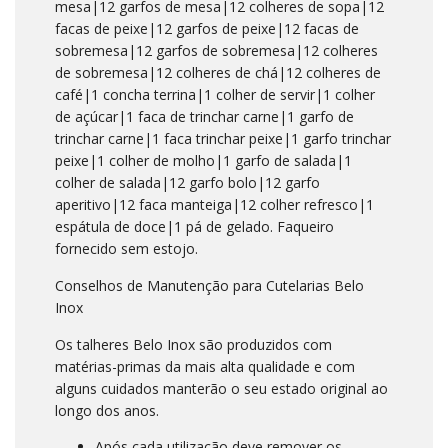
mesa|12 garfos de mesa|12 colheres de sopa|12
facas de peixe|12 garfos de peixe|12 facas de
sobremesa|12 garfos de sobremesa|12 colheres
de sobremesa|12 colheres de chá|12 colheres de
café|1 concha terrina|1 colher de servir|1 colher
de açúcar|1 faca de trinchar carne|1 garfo de
trinchar carne|1 faca trinchar peixe|1 garfo trinchar
peixe|1 colher de molho|1 garfo de salada|1
colher de salada|12 garfo bolo|12 garfo
aperitivo|12 faca manteiga|12 colher refresco|1
espátula de doce|1 pá de gelado. Faqueiro
fornecido sem estojo.
Conselhos de Manutenção para Cutelarias Belo
Inox
Os talheres Belo Inox são produzidos com
matérias-primas da mais alta qualidade e com
alguns cuidados manterão o seu estado original ao
longo dos anos.
Após cada utilização deve remover os