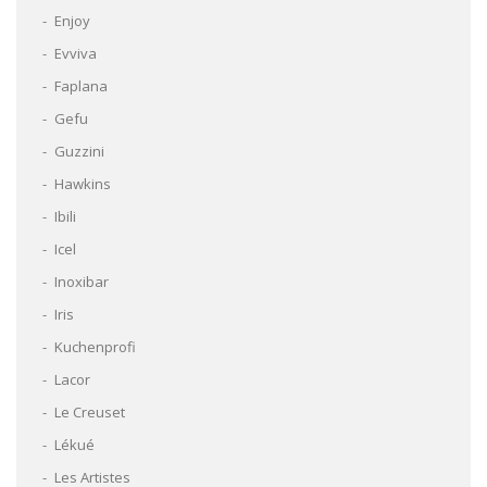
Enjoy
Evviva
Faplana
Gefu
Guzzini
Hawkins
Ibili
Icel
Inoxibar
Iris
Kuchenprofi
Lacor
Le Creuset
Lékué
Les Artistes