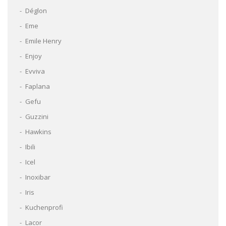
Déglon
Eme
Emile Henry
Enjoy
Evviva
Faplana
Gefu
Guzzini
Hawkins
Ibili
Icel
Inoxibar
Iris
Kuchenprofi
Lacor