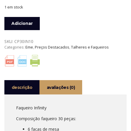
1 em stock
Quantidade
Adicionar
de
FAQUEIRO
INFINITY
SKU:
CP30IN10
2,5
Categories:
Eme
,
Preços Destacados
,
Talheres e Faqueiros
MM
30
PEÇAS
COM
ESTOJO
EME
descrição
avaliações (0)
Faqueiro Infinity
Composição faqueiro 30 peças:
6 facas de mesa