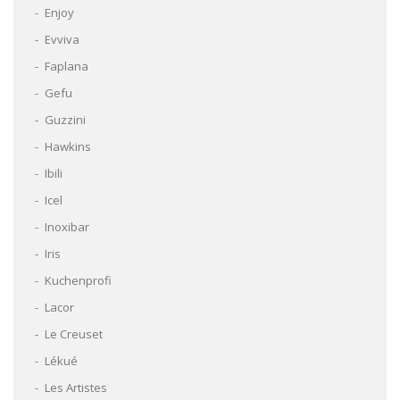
Enjoy
Evviva
Faplana
Gefu
Guzzini
Hawkins
Ibili
Icel
Inoxibar
Iris
Kuchenprofi
Lacor
Le Creuset
Lékué
Les Artistes