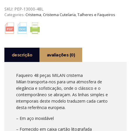
48
SKU:
PEP-13000-48L
PEÇAS
Categories:
Cristema
,
Cristema Cutelaria
,
Talheres e Faqueiros
MILAN
CRISTEMA
descrição
avaliações (0)
Faqueiro 48 peças MILAN cristema
Milan transporta-nos para uma atmosfera de
elegância e sofisticação, onde o clássico e o
contemporâneo se abraçam. As linhas simples e
intemporais deste modelo traduzem cada canto
desta referência europeia.
– Em aço inoxidável
– Fornecido em caixa cartão litografada