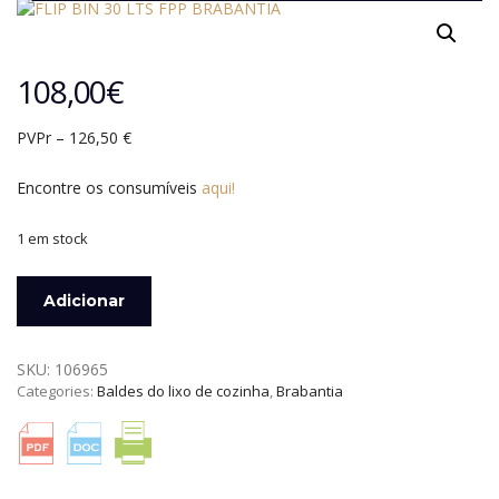
108,00
€
PVPr – 126,50 €
Encontre os consumíveis
aqui!
1 em stock
Quantidade
Adicionar
de
FLIP
BIN
SKU:
106965
30
Categories:
Baldes do lixo de cozinha
,
Brabantia
LTS
AÇO
MATE
ANTI-
DEDADAS