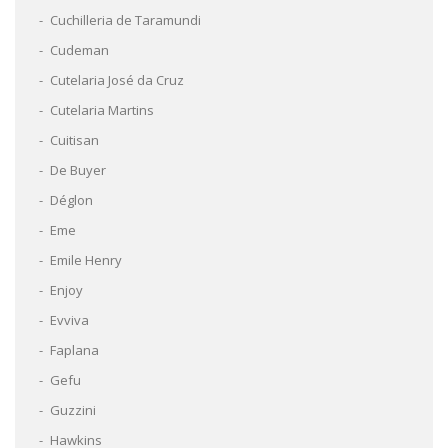
Cuchilleria de Taramundi
Cudeman
Cutelaria José da Cruz
Cutelaria Martins
Cuitisan
De Buyer
Déglon
Eme
Emile Henry
Enjoy
Evviva
Faplana
Gefu
Guzzini
Hawkins