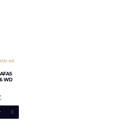
RAFAS
06 WD
€
r