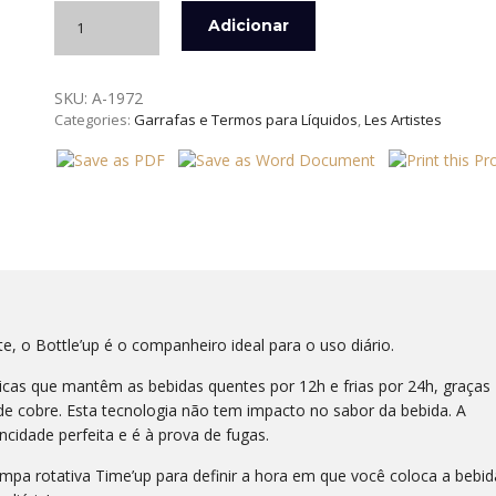
Quantidade
Adicionar
de
GARRAFA
TÉRMICA
SKU:
A-1972
INOX
Categories:
Garrafas e Termos para Líquidos
,
Les Artistes
500
ML
CRISTAL
PRATA
LES
ARTISTES
e, o Bottle’up é o companheiro ideal para o uso diário.
icas que mantêm as bebidas quentes por 12h e frias por 24h, graças
de cobre. Esta tecnologia não tem impacto no sabor da bebida. A
cidade perfeita e é à prova de fugas.
ampa rotativa Time’up para definir a hora em que você coloca a bebid