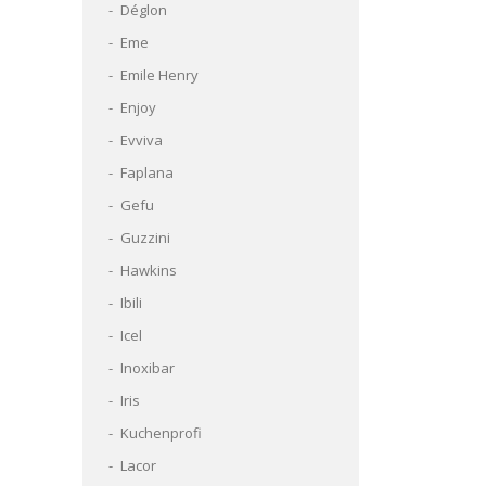
Déglon
Eme
Emile Henry
Enjoy
Evviva
Faplana
Gefu
Guzzini
Hawkins
Ibili
Icel
Inoxibar
Iris
Kuchenprofi
Lacor