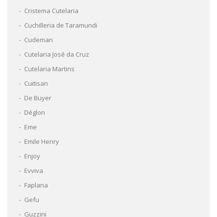
Cristema Cutelaria
Cuchilleria de Taramundi
Cudeman
Cutelaria José da Cruz
Cutelaria Martins
Cuitisan
De Buyer
Déglon
Eme
Emile Henry
Enjoy
Evviva
Faplana
Gefu
Guzzini