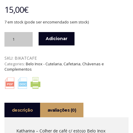
15,00
€
7 em stock (pode ser encomendado sem stock)
Quantidade
Adicionar
de
KATHARINA
-
SKU:
BIKATCAFE
COLHER
Categories:
Belo Inox - Cutelaria
,
Cafetaria
,
Chávenas e
DE
Complementos
CAFÉ
C/
ESTOJO
BELO
INOX
descrição
avaliações (0)
Katharina – Colher de café c/ estojo Belo Inox