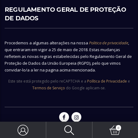
REGULAMENTO GERAL DE PROTEÇÃO
DE DADOS
Procedemos a algumas alterações na nossa
Politica de privacidade
,
que entraram em vigor a 25 de maio de 2018. Estas mudanças
refletem as novas regras estabelecidas pelo Regulamento Geral de
Proteção de Dados da União Europeia (RGPD), pelo que vimos
convidar-lo/a a ler na pagina acima mencionada.
Este site está protegido pelo reCAPTCHA e a
Política de Privacidade
e
Termos de Serviço
do Google aplicam-se.
0
© 2026 Copyright Vianainox - All rights reserved | Made by
Ecobite