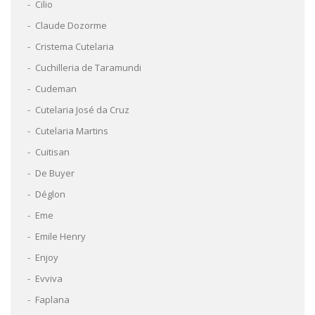
Cilio
Claude Dozorme
Cristema Cutelaria
Cuchilleria de Taramundi
Cudeman
Cutelaria José da Cruz
Cutelaria Martins
Cuitisan
De Buyer
Déglon
Eme
Emile Henry
Enjoy
Evviva
Faplana