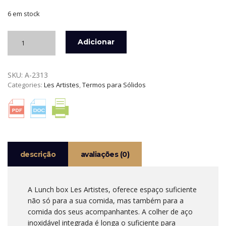
6 em stock
Quantidade
Adicionar
de
LUNCH
BOX
SKU:
A-2313
INOX
Categories:
Les Artistes
,
Termos para Sólidos
700
ML
CAMERA
LES
ARTISTES
descrição
avaliações (0)
A Lunch box Les Artistes, oferece espaço suficiente
não só para a sua comida, mas também para a
comida dos seus acompanhantes. A colher de aço
inoxidável integrada é longa o suficiente para