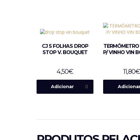
CJ 5 FOLHAS DROP
TERMÓMETRO 
STOP V. BOUQUET
P/ VINHO VIN
4,50
€
11,80
Adicionar
Adiciona
PRODUTOS RELAC