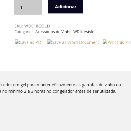
Quantidade
Adicionar
de
MANGA
REFRIGERANTE
SKU:
WD018GOLD
COM
Categories:
Acessórios de Vinho
,
WD lifestyle
ELÁSTICO
GOLD
WD
interior em gel para manter eficazmente as garrafas de vinho ou
no mínimo 2 a 3 horas no congelador antes de ser utilizada.