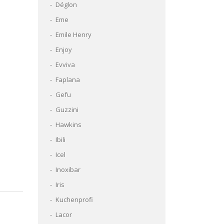
Déglon
Eme
Emile Henry
Enjoy
Evviva
Faplana
Gefu
Guzzini
Hawkins
Ibili
Icel
Inoxibar
Iris
Kuchenprofi
Lacor