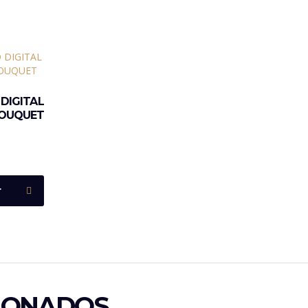
DIGITAL
 BOUQUET
€
r
IONADOS