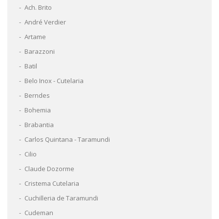
Ach. Brito
André Verdier
Artame
Barazzoni
Batil
Belo Inox - Cutelaria
Berndes
Bohemia
Brabantia
Carlos Quintana - Taramundi
Cilio
Claude Dozorme
Cristema Cutelaria
Cuchilleria de Taramundi
Cudeman