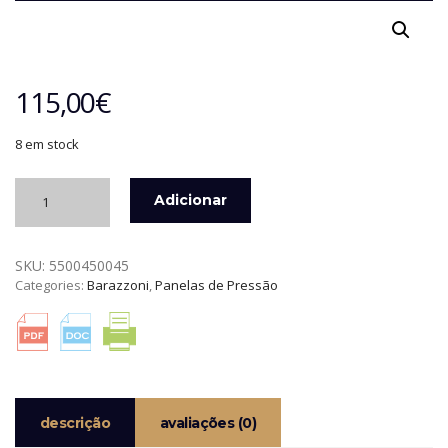
115,00
€
8 em stock
Quantidade
Adicionar
de
PANELA
DE
SKU:
5500450045
PRESSÃO
Categories:
Barazzoni
,
Panelas de Pressão
FACILE
DUAL
4,5
LTS
BARAZZONI
descrição
avaliações (0)