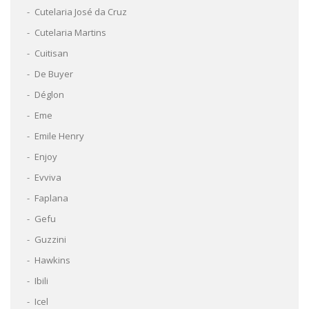
Cutelaria José da Cruz
Cutelaria Martins
Cuitisan
De Buyer
Déglon
Eme
Emile Henry
Enjoy
Evviva
Faplana
Gefu
Guzzini
Hawkins
Ibili
Icel