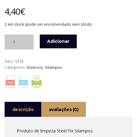
4,40
€
2 em stock (pode ser encomendado sem stock)
Quantidade
Adicionar
de
PRODUTO
DE
SKU:
SFIX
LIMPEZA
Categories:
Diversos
,
Silampos
STEEL
FIX
SILAMPOS
descrição
avaliações (0)
Produto de limpeza Steel Fix Silampos.