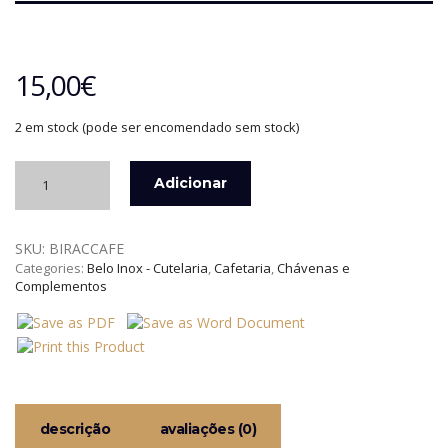
15,00
€
2 em stock (pode ser encomendado sem stock)
Quantidade
Adicionar
de
RACHEL
-
SKU:
BIRACCAFE
COLHER
Categories:
Belo Inox - Cutelaria
,
Cafetaria
,
Chávenas e
DE
Complementos
CAFÉ
C/
ESTOJO
BELO
INOX
descrição
avaliações (0)