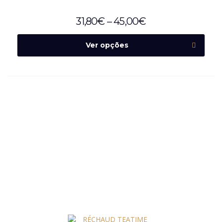
31,80
€
–
45,00
€
Ver opções