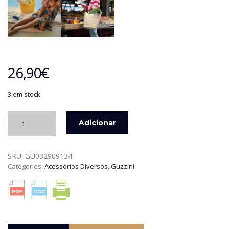
26,90
€
3 em stock
Quantidade
Adicionar
de
SACO
BOLSA
SKU:
GU032909134
ECOBEACH
Categories:
Acessórios Diversos
,
Guzzini
AZUL
CELESTE
GUZZINI