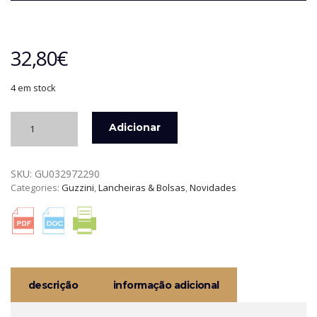
32,80
€
4 em stock
Quantidade
Adicionar
de
SACO
TÉRMICO
SKU:
GU032972290
HANDY
Categories:
Guzzini
,
Lancheiras & Bolsas
,
Novidades
GRETA
JEANS
11
LITROS
GUZZINI
descrição
informação adicional