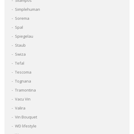
Silampos
Simplehuman
Sorema
Spal
Spiegelau
Staub
Swiza
Tefal
Tescoma
Tognana
Tramontina
Vacu Vin
Valira
Vin Bouquet
WD lifestyle