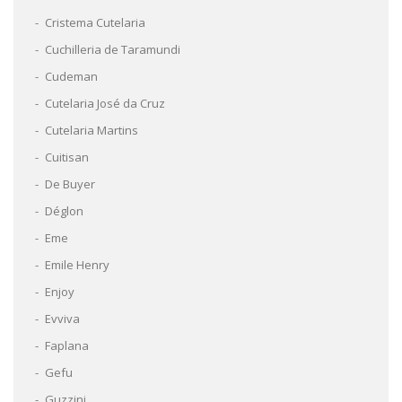
Cristema Cutelaria
Cuchilleria de Taramundi
Cudeman
Cutelaria José da Cruz
Cutelaria Martins
Cuitisan
De Buyer
Déglon
Eme
Emile Henry
Enjoy
Evviva
Faplana
Gefu
Guzzini