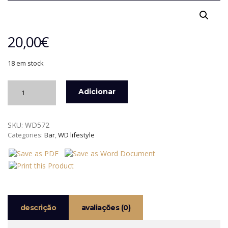
20,00
€
18 em stock
Quantidade
Adicionar
de
SHAKER
INOX
SKU:
WD572
BOSTON
Categories:
Bar
,
WD lifestyle
800
ML
+
COADOR
INOX
WD
descrição
avaliações (0)