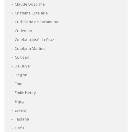
Claude Dozorme
Cristema Cutelaria
Cuchilleria de Taramundi
Cudeman
Cutelaria José da Cruz
Cutelaria Martins
Cuitisan
De Buyer
Déglon
Eme
Emile Henry
Enjoy
Evviva
Faplana
Gefu