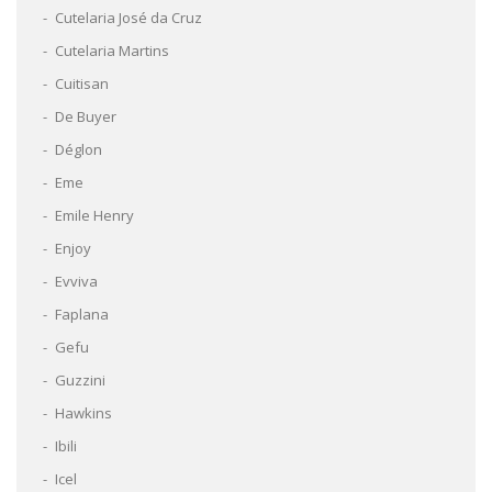
Cutelaria José da Cruz
Cutelaria Martins
Cuitisan
De Buyer
Déglon
Eme
Emile Henry
Enjoy
Evviva
Faplana
Gefu
Guzzini
Hawkins
Ibili
Icel