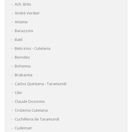
Ach. Brito
André Verdier
Artame
Barazzoni
Batil
Belo Inox - Cutelaria
Berndes
Bohemia
Brabantia
Carlos Quintana - Taramundi
Cilio
Claude Dozorme
Cristema Cutelaria
Cuchilleria de Taramundi
Cudeman