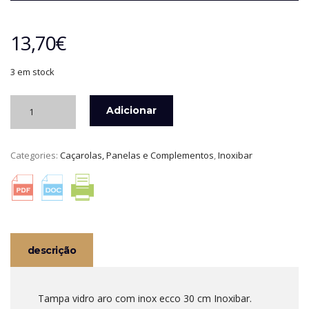
13,70
€
3 em stock
Quantidade
Adicionar
de
TAMPA
VIDRO
Categories:
Caçarolas, Panelas e Complementos
,
Inoxibar
ARO
COM
INOX
ECCO
30
CM
INOXIBAR
descrição
Tampa vidro aro com inox ecco 30 cm Inoxibar.