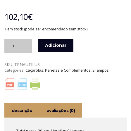
102,10
€
1 em stock (pode ser encomendado sem stock)
Quantidade
Adicionar
de
TUTTI
PASTA
SKU:
TPNAUTILUS
20
Categories:
Caçarolas, Panelas e Complementos
,
Silampos
CM
NAUTILUS
SILAMPOS
descrição
avaliações (0)
Tutti pasta 20 cm Nautilus Silampos.