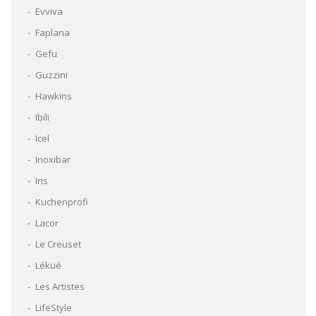
Evviva
Faplana
Gefu
Guzzini
Hawkins
Ibili
Icel
Inoxibar
Iris
Kuchenprofi
Lacor
Le Creuset
Lékué
Les Artistes
LifeStyle